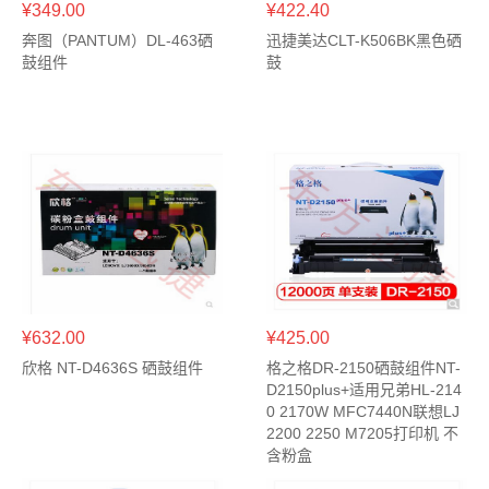
¥349.00
¥422.40
奔图（PANTUM）DL-463硒
迅捷美达CLT-K506BK黑色硒
鼓组件
鼓
¥632.00
¥425.00
欣格 NT-D4636S 硒鼓组件
格之格DR-2150硒鼓组件NT-
D2150plus+适用兄弟HL-214
0 2170W MFC7440N联想LJ
2200 2250 M7205打印机 不
含粉盒