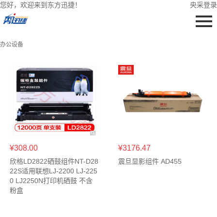
您好，欢迎来到东方迅捷！
央采登录
办公设备
¥308.00
¥3176.47
欣格LD2822硒鼓组件NT-D28
震旦显影组件 AD455
22S适用联想LJ-2200 LJ-225
0 LJ2250N打印机硒鼓 不含
粉盒