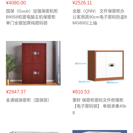
¥4080.00
¥2526.11
国保（Guub）加强保密机柜
全能（QNN） 文件保密柜办
B9058机密电脑主机保密柜
公家用高90cm电子密码防盗B
单门全钢加厚纯密码锁
MG8002上抽
¥2947.37
¥810.53
金满城保密柜（国保锁）
栗轩 保密柜密码文件柜矮柜
【电子密码锁】 单层承重40k
g