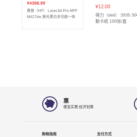
¥4388.89
¥12.00
惠普（HP） LaserJet Pro MFP
得力（deli） 3935 
M427dw 激光黑白多功能一体
勤卡纸 100张/盒
打印/复印/扫描 自动双面打印
惠
便宜实惠 经济划算
购物指南
支付方式