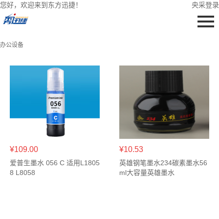
您好，欢迎来到东方迅捷！
央采登录
办公设备
¥109.00
¥10.53
爱普生墨水 056 C 适用L1805
英雄钢笔墨水234碳素墨水56
8 L8058
ml大容量英雄墨水