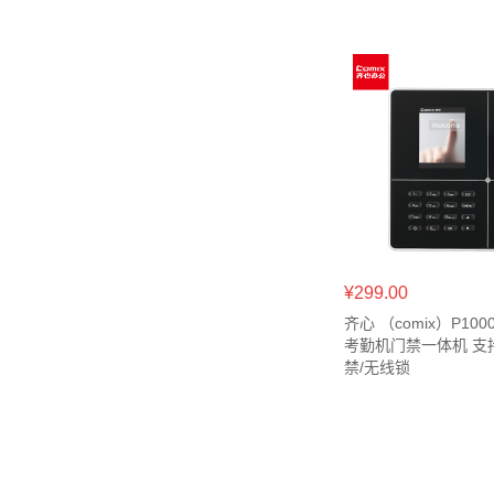
¥299.00
齐心 （comix）P10
考勤机门禁一体机 支
禁/无线锁