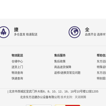
捷
全
多仓直发 极速配送
品类齐全 选择丰
物流配送
售后服务
帮助信
仓储中心
售后政策
东方迅
送货上门
商品退货保障
特殊说
物流查询
返修/退换货常见问题
东方迅
快递查询
特别提
| 北京市西城区宣武门外大街6、8、10、12、16、18号10号楼12层1205
北京东方迅捷办公设备有限公司
技术支持：天润顺腾