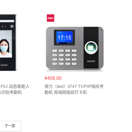
¥408.00
）P2J 动态智能人
得力（deli）3747 TCP/IP指纹考
合识别考勤机
勤机 局域网指纹打卡机
下一页