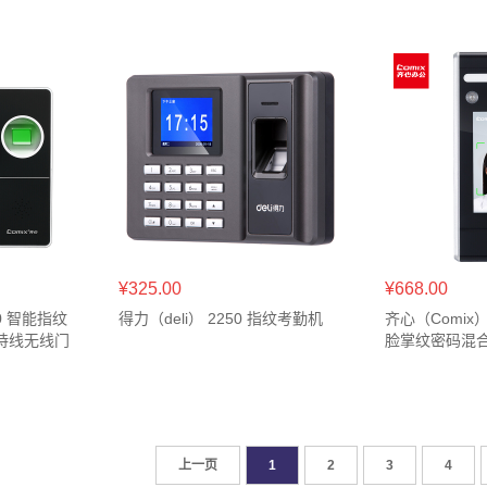
¥325.00
¥668.00
00 智能指纹
得力（deli） 2250 指纹考勤机
齐心（Comix
持线无线门
脸掌纹密码混
上一页
1
2
3
4